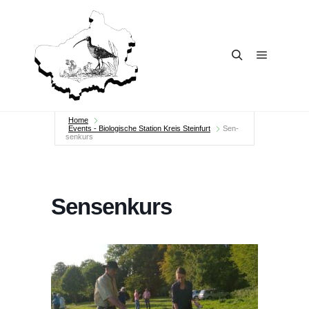
Main me
Search
Home
Events - Biologische Station Kreis Steinfurt
Sen­
sen­kurs
Sen­sen­kurs