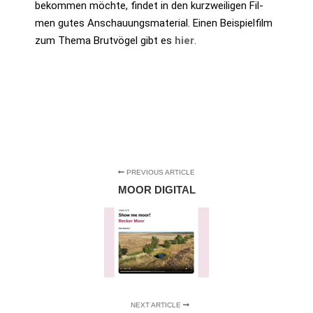
bekom­men möch­te, fin­det in den kurz­wei­li­gen Fil­
men gutes Anschau­ungs­ma­te­ri­al. Einen Bei­spiel­film
zum The­ma Brut­vö­gel gibt es
hier
.
PREVIOUS ARTICLE
MOOR DIGITAL
NEXT ARTICLE