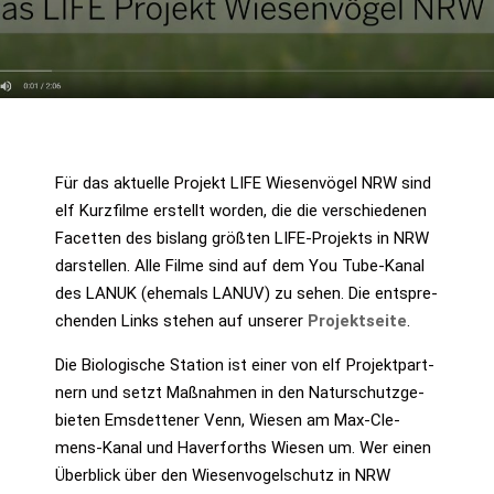
Für das aktu­el­le Pro­jekt LIFE Wie­sen­vö­gel NRW sind
elf Kurz­fil­me erstellt wor­den, die die ver­schie­de­nen
Facet­ten des bis­lang größ­ten LIFE-Pro­jekts in NRW
dar­stel­len. Alle Fil­me sind auf dem You Tube-Kanal
des LANUK (ehe­mals LANUV) zu sehen. Die ent­spre­
chen­den Links ste­hen auf unse­rer
Pro­jekt­sei­te
.
Die Bio­lo­gi­sche Sta­ti­on ist einer von elf Pro­jekt­part­
nern und setzt Maß­nah­men in den Natur­schutz­ge­
bie­ten Ems­det­te­ner Venn, Wie­sen am Max-Cle­
mens-Kanal und Haver­forths Wie­sen um. Wer einen
Über­blick über den Wie­sen­vo­gel­schutz in NRW