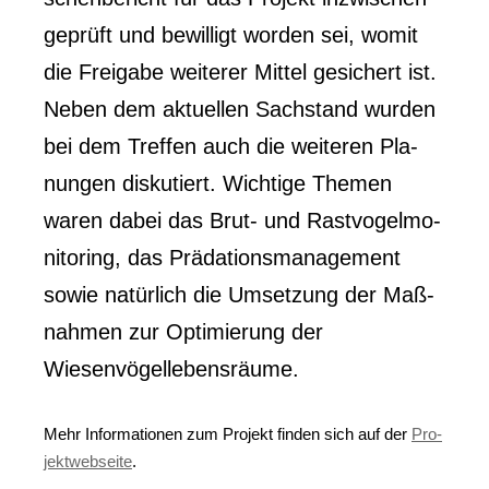
geprüft und bewil­ligt wor­den sei, womit
die Frei­ga­be wei­te­rer Mit­tel gesi­chert ist.
Neben dem aktu­el­len Sach­stand wur­den
bei dem Tref­fen auch die wei­te­ren Pla­
nun­gen dis­ku­tiert. Wich­ti­ge The­men
waren dabei das Brut- und Rast­vo­gel­mo­
ni­to­ring, das Präda­ti­ons­ma­nage­ment
sowie natür­lich die Umset­zung der Maß­
nah­men zur Opti­mie­rung der
Wiesenvögellebensräume.
Mehr Infor­ma­tio­nen zum Pro­jekt fin­den sich auf der
Pro­
jekt­web­sei­te
.