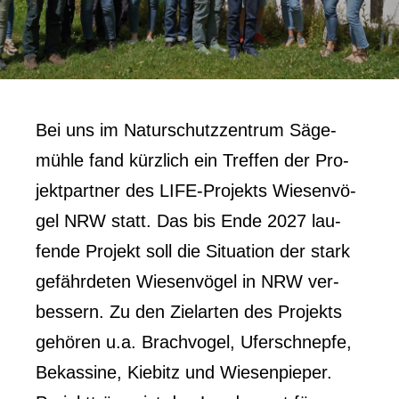
Bei uns im Natur­schutz­zen­trum Säge­
müh­le fand kürz­lich ein Tref­fen der Pro­
jekt­part­ner des LIFE-Pro­jekts Wie­sen­vö­
gel NRW statt. Das bis Ende 2027 lau­
fen­de Pro­jekt soll die Situa­ti­on der stark
gefähr­de­ten Wie­sen­vö­gel in NRW ver­
bes­sern. Zu den Ziel­ar­ten des Pro­jekts
gehö­ren u.a. Brach­vo­gel, Ufer­schnep­fe,
Bekas­si­ne, Kie­bitz und Wie­sen­pie­per.