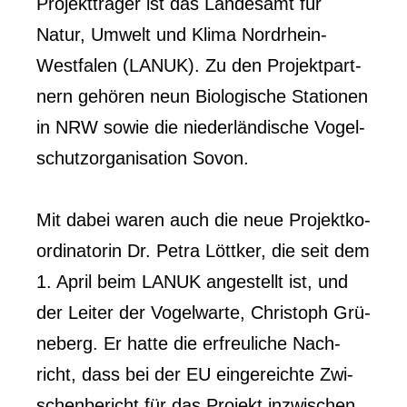
Pro­jekt­trä­ger ist das Lan­des­amt für
Natur, Umwelt und Kli­ma Nord­rhein-
West­fa­len (LANUK). Zu den Pro­jekt­part­
nern gehö­ren neun Bio­lo­gi­sche Sta­tio­nen
in NRW sowie die nie­der­län­di­sche Vogel­
schutz­or­ga­ni­sa­ti­on Sovon.
Mit dabei waren auch die neue Pro­jekt­ko­
or­di­na­to­rin Dr. Petra Lött­ker, die seit dem
1. April beim LANUK ange­stellt ist, und
der Lei­ter der Vogel­war­te, Chris­toph Grü­
ne­berg. Er hat­te die erfreu­li­che Nach­
richt, dass bei der EU ein­ge­reich­te Zwi­
schen­be­richt für das Pro­jekt inzwi­schen