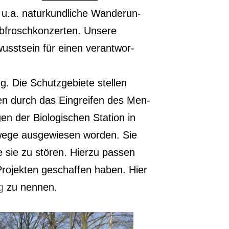
u.a. natur­kund­li­che Wan­de­run­
frosch­kon­zer­ten. Unse­re
usst­sein für einen ver­ant­wor­
g. Die Schutz­ge­bie­te stel­len
ten durch das Ein­grei­fen des Men­
en der Bio­lo­gi­schen Sta­ti­on in
e­ge aus­ge­wie­sen wor­den. Sie
 sie zu stö­ren. Hier­zu pas­sen
Pro­jek­ten geschaf­fen haben. Hier
g
zu nennen.