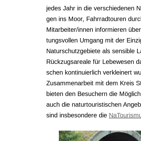
jedes Jahr in die ver­schie­de­nen Na
gen ins Moor, Fahr­rad­tou­ren durc
Mitarbeiter/innen infor­mie­ren übe
tungs­vol­len Umgang mit der Ein­zig­
Natur­schutz­ge­bie­te als sen­si­ble 
Rück­zugs­area­le für Lebe­we­sen d
schen kon­ti­nu­ier­lich ver­klei­nert 
Zusam­men­ar­beit mit dem Kreis Ste
bie­ten den Besu­chern die Mög­lich
auch die natur­tou­ris­ti­schen Ange
sind ins­be­son­de­re die
NaTou­ris­m