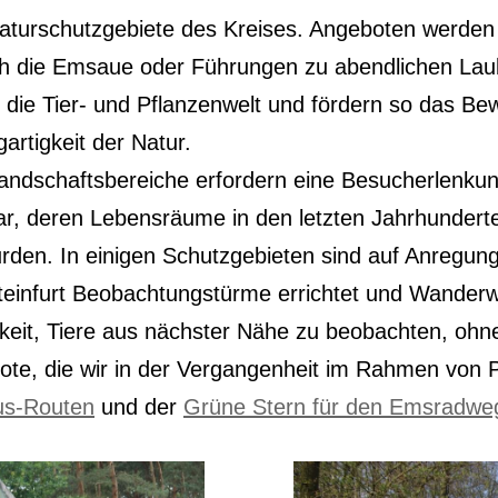
tur­schutz­ge­bie­te des Krei­ses. Ange­bo­ten wer­den 
h die Ems­aue oder Füh­run­gen zu abend­li­chen Laub­
r die Tier- und Pflan­zen­welt und för­dern so das Bew
ar­tig­keit der Natur.
Land­schafts­be­rei­che erfor­dern eine Besu­cher­len­kun
ar, deren Lebens­räu­me in den letz­ten Jahr­hun­der­
wur­den. In eini­gen Schutz­ge­bie­ten sind auf Anre­gun­g
in­furt Beob­ach­tungs­tür­me errich­tet und Wan­der­w
­keit, Tie­re aus nächs­ter Nähe zu beob­ach­ten, ohne
­bo­te, die wir in der Ver­gan­gen­heit im Rah­men von 
us-Rou­ten
und der
Grü­ne Stern für den Ems­rad­we