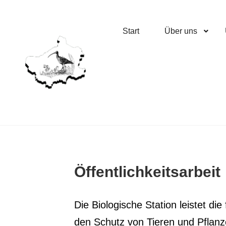
Start
Über uns
Öffent­lich­keits­ar­beit
Die Bio­lo­gi­sche Sta­ti­on leis­tet 
den Schutz von Tie­ren und Pflan­z