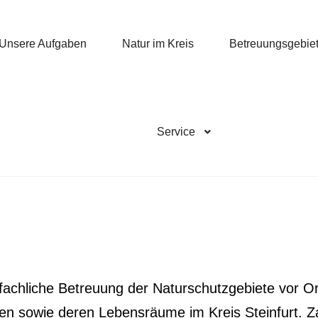
Unse­re Aufgaben
Natur im Kreis
Betreu­ungs­ge­bie­
Ser­vice
die fach­li­che Betreu­ung der Natur­schutz­ge­bie­te vor
en sowie deren Lebens­räu­me im Kreis Stein­furt. Za