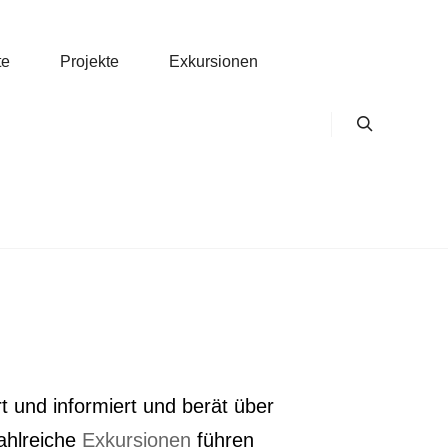
te
Pro­jek­te
Exkur­sio­nen
Search
 Ort und infor­miert und berät über
hl­rei­che
Exkur­sio­nen
füh­ren