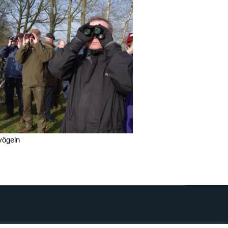
vögeln