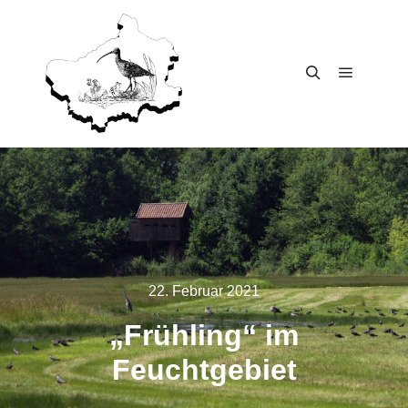
Main me
Search
22. Februar 2021
„Früh­ling“ im
Feuchtgebiet