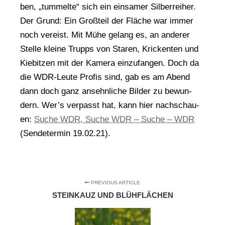
ben, „tum­mel­te“ sich ein ein­sa­mer Sil­ber­rei­her.
Der Grund: Ein Groß­teil der Flä­che war immer
noch ver­eist. Mit Mühe gelang es, an ande­rer
Stel­le klei­ne Trupps von Sta­ren, Krick­enten und
Kie­bit­zen mit der Kame­ra ein­zu­fan­gen. Doch da
die WDR-Leu­te Pro­fis sind, gab es am Abend
dann doch ganz ansehn­li­che Bil­der zu bewun­
dern. Wer’s ver­passt hat, kann hier nach­schau­
en:
Suche WDR, Suche WDR – Suche – WDR
(Sen­de­ter­min 19.02.21).
PREVIOUS ARTICLE
STEINKAUZ UND BLÜHFLÄCHEN