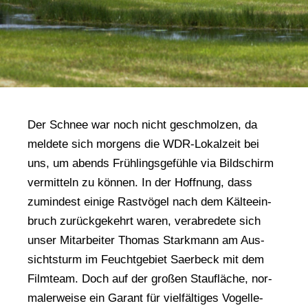
Der Schnee war noch nicht geschmol­zen, da
mel­de­te sich mor­gens die WDR-Lokal­zeit bei
uns, um abends Früh­lings­ge­füh­le via Bild­schirm
ver­mit­teln zu kön­nen. In der Hoff­nung, dass
zumin­dest eini­ge Rast­vö­gel nach dem Käl­te­ein­
bruch zurück­ge­kehrt waren, ver­ab­re­de­te sich
unser Mit­ar­bei­ter Tho­mas Stark­mann am Aus­
sichts­turm im Feucht­ge­biet Saer­beck mit dem
Film­team. Doch auf der gro­ßen Stau­flä­che, nor­
ma­ler­wei­se ein Garant für viel­fäl­ti­ges Vogel­le­