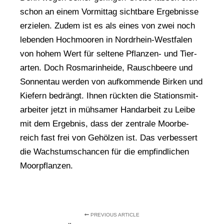
schon an einem Vor­mit­tag sicht­ba­re Ergeb­nis­se
erzie­len. Zudem ist es als eines von zwei noch
leben­den Hoch­moo­ren in Nord­rhein-West­fa­len
von hohem Wert für sel­te­ne Pflan­zen- und Tier­
ar­ten. Doch Ros­ma­rin­hei­de, Rausch­bee­re und
Son­nen­tau wer­den von auf­kom­men­de Bir­ken und
Kie­fern bedrängt. Ihnen rück­ten die Sta­ti­ons­mit­
ar­bei­ter jetzt in müh­sa­mer Hand­ar­beit zu Lei­be
mit dem Ergeb­nis, dass der zen­tra­le Moor­be­
reich fast frei von Gehöl­zen ist. Das ver­bes­sert
die Wachs­tums­chan­cen für die emp­find­li­chen
Moorpflanzen.
PREVIOUS ARTICLE