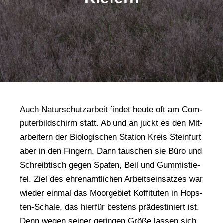
Auch Natur­schutz­ar­beit fin­det heu­te oft am Com­
pu­ter­bild­schirm statt. Ab und an juckt es den Mit­
ar­bei­tern der Bio­lo­gi­schen Sta­ti­on Kreis Stein­furt
aber in den Fin­gern. Dann tau­schen sie Büro und
Schreib­tisch gegen Spa­ten, Beil und Gum­mi­stie­
fel. Ziel des ehren­amt­li­chen Arbeits­ein­sat­zes war
wie­der ein­mal das Moor­ge­biet Kof­fi­tu­ten in Hops­
ten-Scha­le, das hier­für bes­tens prä­de­sti­niert ist.
Denn wegen sei­ner gerin­gen Grö­ße las­sen sich