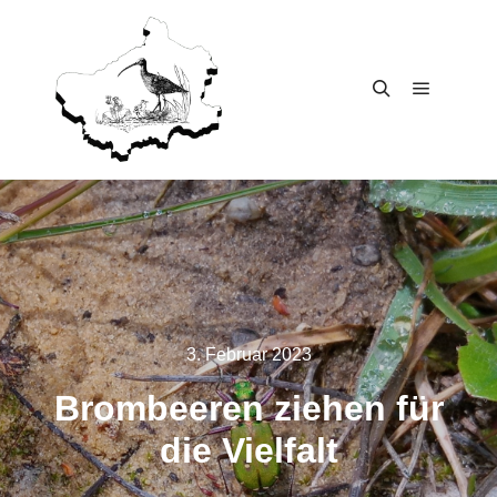
Main me
Search
3. Februar 2023
Brom­bee­ren zie­hen für
die Vielfalt