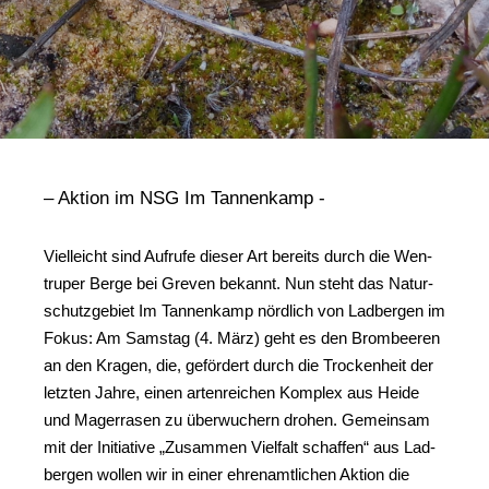
– Akti­on im NSG Im Tannenkamp -
Viel­leicht sind Auf­ru­fe die­ser Art bereits durch die Wen­
tru­per Ber­ge bei Gre­ven bekannt. Nun steht das Natur­
schutz­ge­biet Im Tan­nen­kamp nörd­lich von Lad­ber­gen im
Fokus: Am Sams­tag (4. März) geht es den Brom­bee­ren
an den Kra­gen, die, geför­dert durch die Tro­cken­heit der
letz­ten Jah­re, einen arten­rei­chen Kom­plex aus Hei­de
und Mager­ra­sen zu über­wu­chern dro­hen. Gemein­sam
mit der Initia­ti­ve „Zusam­men Viel­falt schaf­fen“ aus Lad­
ber­gen wol­len wir in einer ehren­amt­li­chen Akti­on die