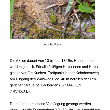
Sand­lauf­kä­fer
Die Akti­on dau­ert von 10 bis ca. 13 Uhr. Hand­schu­he
wer­den gestellt. Für alle flei­ßi­gen Hel­fe­rin­nen und Hel­fer
gibt es vor Ort Kuchen. Treff­punkt ist der Kohn­horst­weg
am Ein­gang des Wald­wegs, ca. 40 m nörd­lich der Len­
ge­ri­cher Stra­ße bei Lad­ber­gen (52°08’46.8„N
7°45’45.0„E).
Damit für aus­rei­chend Ver­pfle­gung gesorgt wer­den
kann, wird bis Frei­tag­mit­tag 3.3., 12 Uhr) um Anmel­dung