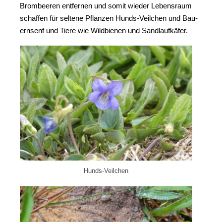
Brom­bee­ren ent­fer­nen und somit wie­der Lebens­raum
schaf­fen für sel­te­ne Pflan­zen Hunds-Veil­chen und Bau­
ern­senf und Tie­re wie Wild­bie­nen und Sandlaufkäfer.
Hunds-Veil­chen