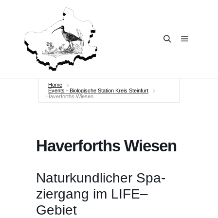
Main me
Search
Home
Events - Biologische Station Kreis Steinfurt
Haver­forths Wiesen
Haver­forths Wiesen
Natur­kund­li­cher Spa­
zier­gang im LIFE–
Gebiet