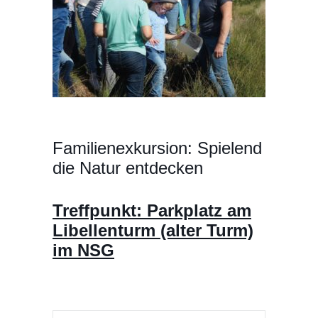
Fami­li­en­ex­kur­si­on: Spie­lend
die Natur entdecken
Treff­punkt: Park­platz am
Libel­len­turm (alter Turm)
im NSG