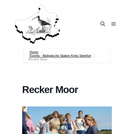
Main me
Search
Home
Events - Biologische Station Kreis Steinfurt
Recker Moor
Recker Moor